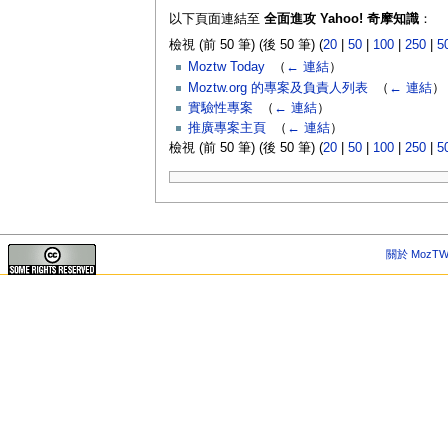
以下頁面連結至
全面進攻 Yahoo! 奇摩知識
：
檢視 (前 50 筆) (後 50 筆) (
20
|
50
|
100
|
250
|
5
Moztw Today
‎
（
← 連結
）
Moztw.org 的專案及負責人列表
‎
（
← 連結
）
實驗性專案
‎
（
← 連結
）
推廣專案主頁
‎
（
← 連結
）
檢視 (前 50 筆) (後 50 筆) (
20
|
50
|
100
|
250
|
5
關於 MozTW 