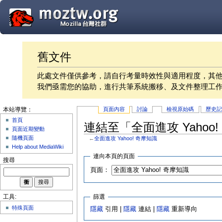
舊文件
此處文件僅供參考，請自行考量時效性與適用程度，其
我們亟需您的協助，進行共筆系統搬移、及文件整理工
頁面內容
討論
檢視原始碼
歷史
本站導覽：
首頁
連結至「全面進攻 Yahoo
頁面近期變動
隨機頁面
←
全面進攻 Yahoo! 奇摩知識
Help about MediaWiki
連向本頁的頁面
搜尋
頁面：
篩選
工具:
特殊頁面
隱藏
引用 |
隱藏
連結 |
隱藏
重新導向