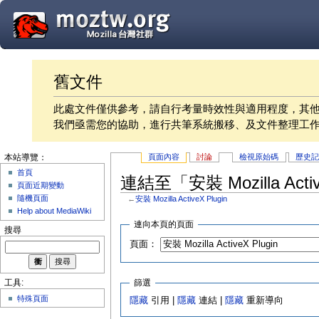
舊文件
此處文件僅供參考，請自行考量時效性與適用程度，其
我們亟需您的協助，進行共筆系統搬移、及文件整理工
頁面內容
討論
檢視原始碼
歷史
本站導覽：
首頁
連結至「安裝 Mozilla Acti
頁面近期變動
隨機頁面
←
安裝 Mozilla ActiveX Plugin
Help about MediaWiki
連向本頁的頁面
搜尋
頁面：
篩選
工具:
特殊頁面
隱藏
引用 |
隱藏
連結 |
隱藏
重新導向