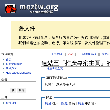
舊文件
此處文件僅供參考，請自行考量時效性與適用程度，其
我們亟需您的協助，進行共筆系統搬移、及文件整理工
頁面內容
討論
檢視原始碼
歷史
本站導覽：
首頁
連結至「推廣專案主頁」
頁面近期變動
隨機頁面
←
推廣專案主頁
Help about MediaWiki
連向本頁的頁面
搜尋
頁面：
篩選
工具:
特殊頁面
隱藏
引用 |
隱藏
連結 |
隱藏
重新導向