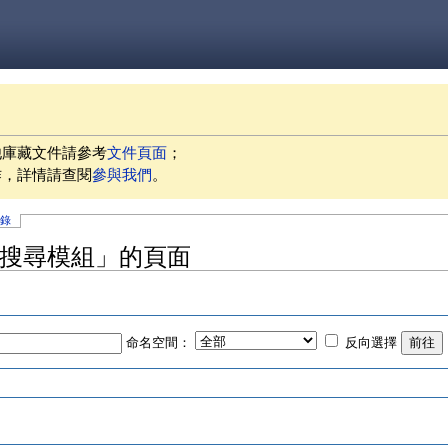
他庫藏文件請參考
文件頁面
；
作，詳情請查閱
參與我們
。
記錄
ch 搜尋模組」的頁面
命名空間：
反向選擇