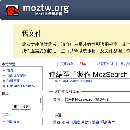
舊文件
此處文件僅供參考，請自行考量時效性與適用程度，其
我們亟需您的協助，進行共筆系統搬移、及文件整理工
頁面內容
討論
檢視原始碼
歷史
本站導覽：
首頁
連結至「製作 MozSear
頁面近期變動
隨機頁面
←
製作 MozSearch 搜尋模組
Help about MediaWiki
連向本頁的頁面
搜尋
頁面：
篩選
工具:
特殊頁面
隱藏
引用 |
隱藏
連結 |
隱藏
重新導向