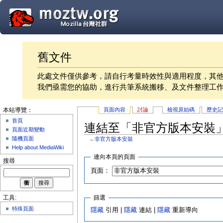
舊文件
此處文件僅供參考，請自行考量時效性與適用程度，其
我們亟需您的協助，進行共筆系統搬移、及文件整理工
頁面內容
討論
檢視原始碼
歷史
本站導覽：
首頁
連結至「非官方版本安裝
頁面近期變動
隨機頁面
←
非官方版本安裝
Help about MediaWiki
連向本頁的頁面
搜尋
頁面：
篩選
工具:
特殊頁面
隱藏
引用 |
隱藏
連結 |
隱藏
重新導向