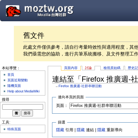
舊文件
此處文件僅供參考，請自行考量時效性與適用程度，其
我們亟需您的協助，進行共筆系統搬移、及文件整理工
頁面內容
討論
檢視原始碼
歷史
本站導覽：
首頁
連結至「Firefox 推廣
頁面近期變動
隨機頁面
←
Firefox 推廣週-社群串聯活動
Help about MediaWiki
連向本頁的頁面
搜尋
頁面：
篩選
工具:
特殊頁面
隱藏
引用 |
隱藏
連結 |
隱藏
重新導向