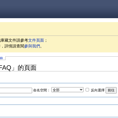
他庫藏文件請參考
文件頁面
；
作，詳情請查閱
參與我們
。
記錄
/FAQ」的頁面
命名空間：
反向選擇