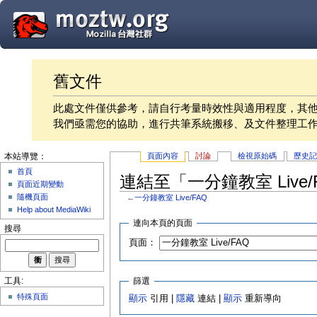
舊文件
此處文件僅供參考，請自行考量時效性與適用程度，其
我們亟需您的協助，進行共筆系統搬移、及文件整理工
頁面內容
討論
檢視原始碼
歷史
本站導覽：
首頁
連結至「一分鐘教室 Live
頁面近期變動
隨機頁面
←
一分鐘教室 Live/FAQ
Help about MediaWiki
連向本頁的頁面
搜尋
頁面：
篩選
工具:
特殊頁面
顯示
引用 |
隱藏
連結 |
顯示
重新導向