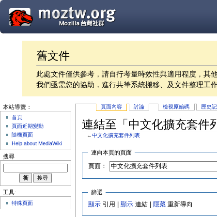
舊文件
此處文件僅供參考，請自行考量時效性與適用程度，其
我們亟需您的協助，進行共筆系統搬移、及文件整理工
頁面內容
討論
檢視原始碼
歷史
本站導覽：
首頁
連結至「中文化擴充套件
頁面近期變動
隨機頁面
←
中文化擴充套件列表
Help about MediaWiki
連向本頁的頁面
搜尋
頁面：
篩選
工具:
特殊頁面
顯示
引用 |
顯示
連結 |
隱藏
重新導向