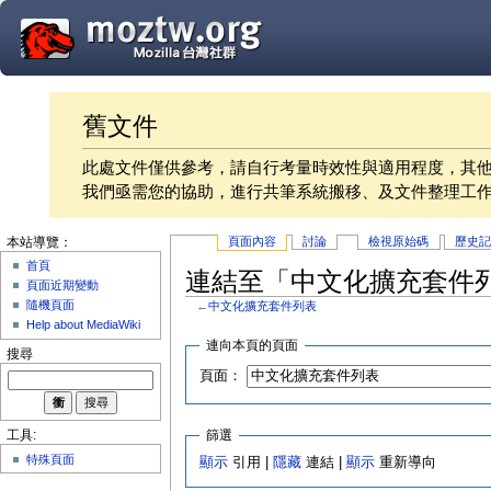
舊文件
此處文件僅供參考，請自行考量時效性與適用程度，其
我們亟需您的協助，進行共筆系統搬移、及文件整理工
頁面內容
討論
檢視原始碼
歷史
本站導覽：
首頁
連結至「中文化擴充套件
頁面近期變動
隨機頁面
←
中文化擴充套件列表
Help about MediaWiki
連向本頁的頁面
搜尋
頁面：
篩選
工具:
特殊頁面
顯示
引用 |
隱藏
連結 |
顯示
重新導向