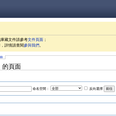
他庫藏文件請參考
文件頁面
；
作，詳情請查閱
參與我們
。
記錄
」的頁面
命名空間：
反向選擇