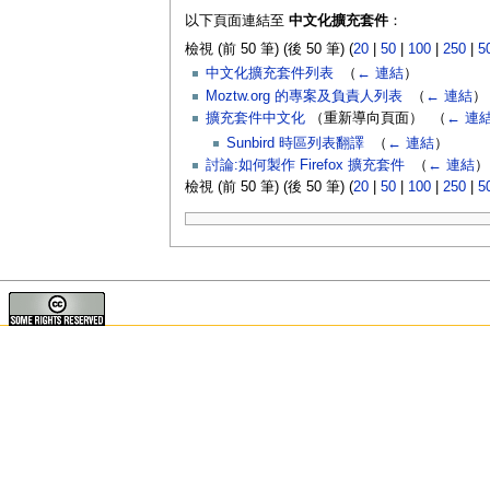
以下頁面連結至
中文化擴充套件
：
檢視 (前 50 筆) (後 50 筆) (
20
|
50
|
100
|
250
|
5
中文化擴充套件列表
‎
（
← 連結
）
Moztw.org 的專案及負責人列表
‎
（
← 連結
）
擴充套件中文化
（重新導向頁面） ‎
（
← 連
Sunbird 時區列表翻譯
‎
（
← 連結
）
討論:如何製作 Firefox 擴充套件
‎
（
← 連結
）
檢視 (前 50 筆) (後 50 筆) (
20
|
50
|
100
|
250
|
5