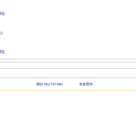
00
).
結
）
00
).
關於 MozTW Wiki
免責聲明