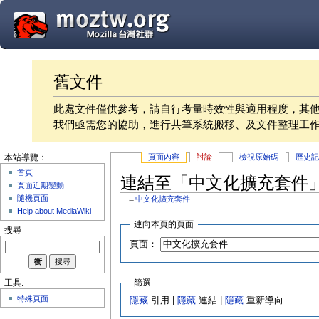
舊文件
此處文件僅供參考，請自行考量時效性與適用程度，其
我們亟需您的協助，進行共筆系統搬移、及文件整理工
頁面內容
討論
檢視原始碼
歷史
本站導覽：
首頁
連結至「中文化擴充套件
頁面近期變動
隨機頁面
←
中文化擴充套件
Help about MediaWiki
連向本頁的頁面
搜尋
頁面：
篩選
工具:
特殊頁面
隱藏
引用 |
隱藏
連結 |
隱藏
重新導向