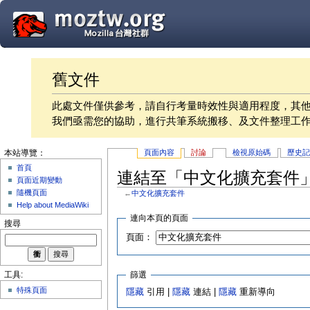
舊文件
此處文件僅供參考，請自行考量時效性與適用程度，其
我們亟需您的協助，進行共筆系統搬移、及文件整理工
頁面內容
討論
檢視原始碼
歷史
本站導覽：
首頁
連結至「中文化擴充套件
頁面近期變動
隨機頁面
←
中文化擴充套件
Help about MediaWiki
連向本頁的頁面
搜尋
頁面：
篩選
工具:
特殊頁面
隱藏
引用 |
隱藏
連結 |
隱藏
重新導向