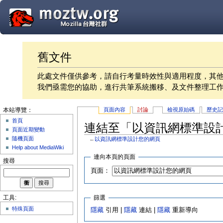
舊文件
此處文件僅供參考，請自行考量時效性與適用程度，其
我們亟需您的協助，進行共筆系統搬移、及文件整理工
頁面內容
討論
檢視原始碼
歷史
本站導覽：
首頁
連結至「以資訊網標準設
頁面近期變動
隨機頁面
←
以資訊網標準設計您的網頁
Help about MediaWiki
連向本頁的頁面
搜尋
頁面：
篩選
工具:
特殊頁面
隱藏
引用 |
隱藏
連結 |
隱藏
重新導向