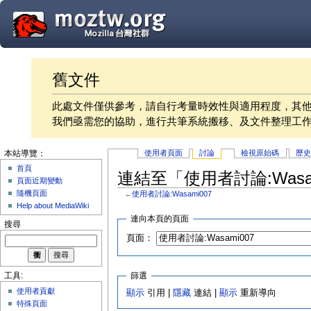
舊文件
此處文件僅供參考，請自行考量時效性與適用程度，其
我們亟需您的協助，進行共筆系統搬移、及文件整理工
使用者頁面
討論
檢視原始碼
歷
本站導覽：
首頁
連結至「使用者討論:Wasa
頁面近期變動
隨機頁面
←
使用者討論:Wasami007
Help about MediaWiki
連向本頁的頁面
搜尋
頁面：
篩選
工具:
使用者貢獻
顯示
引用 |
隱藏
連結 |
顯示
重新導向
特殊頁面