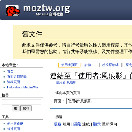
舊文件
此處文件僅供參考，請自行考量時效性與適用程度，其
我們亟需您的協助，進行共筆系統搬移、及文件整理工
使用者頁面
討論
檢視原始碼
歷
本站導覽：
首頁
連結至「使用者:風痕影」
頁面近期變動
隨機頁面
←
使用者:風痕影
Help about MediaWiki
連向本頁的頁面
搜尋
頁面：
篩選
工具:
使用者貢獻
隱藏
引用 |
隱藏
連結 |
顯示
重新導向
特殊頁面