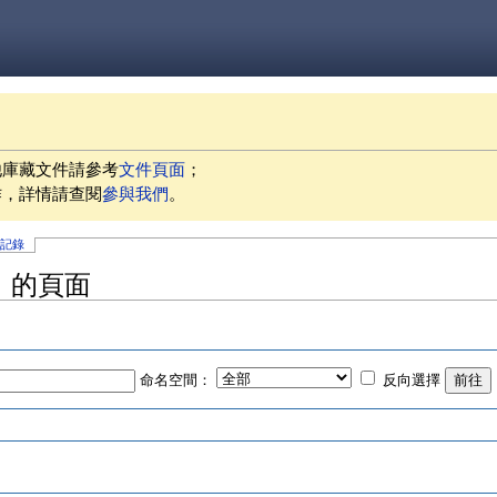
他庫藏文件請參考
文件頁面
；
作，詳情請查閱
參與我們
。
史記錄
5」的頁面
命名空間：
反向選擇