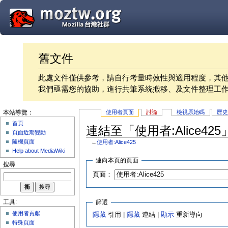
舊文件
此處文件僅供參考，請自行考量時效性與適用程度，其
我們亟需您的協助，進行共筆系統搬移、及文件整理工
使用者頁面
討論
檢視原始碼
歷
本站導覽：
首頁
連結至「使用者:Alice42
頁面近期變動
隨機頁面
←
使用者:Alice425
Help about MediaWiki
連向本頁的頁面
搜尋
頁面：
篩選
工具:
使用者貢獻
隱藏
引用 |
隱藏
連結 |
顯示
重新導向
特殊頁面