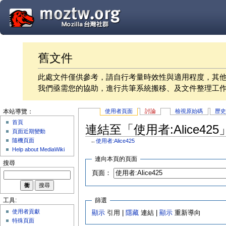
舊文件
此處文件僅供參考，請自行考量時效性與適用程度，其
我們亟需您的協助，進行共筆系統搬移、及文件整理工
使用者頁面
討論
檢視原始碼
歷
本站導覽：
首頁
連結至「使用者:Alice42
頁面近期變動
隨機頁面
←
使用者:Alice425
Help about MediaWiki
連向本頁的頁面
搜尋
頁面：
篩選
工具:
使用者貢獻
顯示
引用 |
隱藏
連結 |
顯示
重新導向
特殊頁面