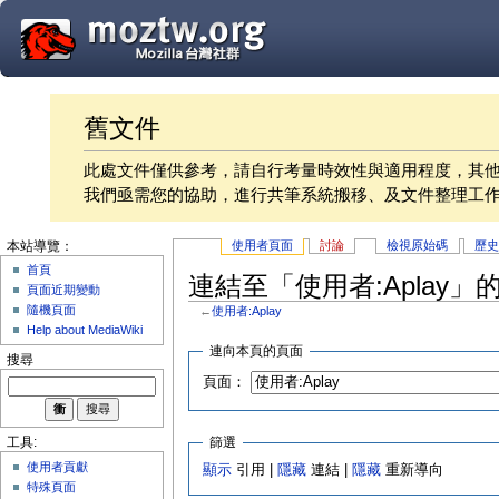
舊文件
此處文件僅供參考，請自行考量時效性與適用程度，其
我們亟需您的協助，進行共筆系統搬移、及文件整理工
使用者頁面
討論
檢視原始碼
歷
本站導覽：
首頁
連結至「使用者:Aplay」
頁面近期變動
隨機頁面
←
使用者:Aplay
Help about MediaWiki
連向本頁的頁面
搜尋
頁面：
篩選
工具:
使用者貢獻
顯示
引用 |
隱藏
連結 |
隱藏
重新導向
特殊頁面