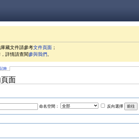
他庫藏文件請參考
文件頁面
；
作，詳情請查閱
參與我們
。
史記錄
的頁面
命名空間：
反向選擇