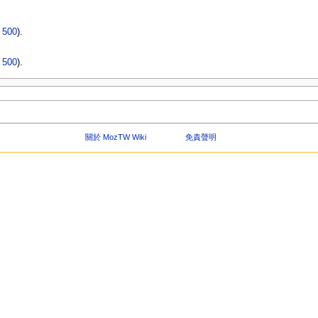
|
500
).
|
500
).
關於 MozTW Wiki
免責聲明