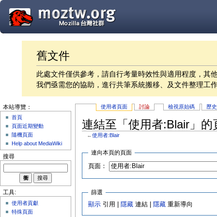
舊文件
此處文件僅供參考，請自行考量時效性與適用程度，其
我們亟需您的協助，進行共筆系統搬移、及文件整理工
使用者頁面
討論
檢視原始碼
歷
本站導覽：
首頁
連結至「使用者:Blair」
頁面近期變動
隨機頁面
←
使用者:Blair
Help about MediaWiki
連向本頁的頁面
搜尋
頁面：
篩選
工具:
使用者貢獻
顯示
引用 |
隱藏
連結 |
隱藏
重新導向
特殊頁面