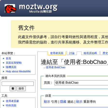
舊文件
此處文件僅供參考，請自行考量時效性與適用程度，其
我們亟需您的協助，進行共筆系統搬移、及文件整理工
使用者頁面
討論
檢視原始碼
歷
本站導覽：
首頁
連結至「使用者:BobCha
頁面近期變動
隨機頁面
←
使用者:BobChao
Help about MediaWiki
連向本頁的頁面
搜尋
頁面：
篩選
工具:
使用者貢獻
顯示
引用 |
隱藏
連結 |
顯示
重新導向
特殊頁面