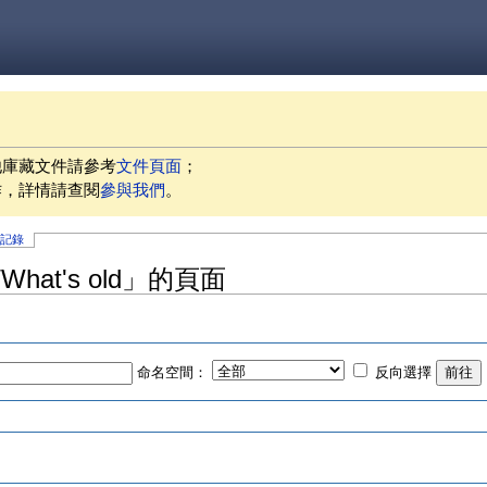
他庫藏文件請參考
文件頁面
；
作，詳情請查閱
參與我們
。
史記錄
hat's old」的頁面
命名空間：
反向選擇