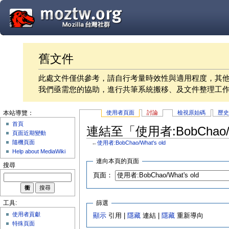
舊文件
此處文件僅供參考，請自行考量時效性與適用程度，其
我們亟需您的協助，進行共筆系統搬移、及文件整理工
使用者頁面
討論
檢視原始碼
歷
本站導覽：
首頁
連結至「使用者:BobChao/W
頁面近期變動
隨機頁面
←
使用者:BobChao/What's old
Help about MediaWiki
連向本頁的頁面
搜尋
頁面：
篩選
工具:
使用者貢獻
顯示
引用 |
隱藏
連結 |
隱藏
重新導向
特殊頁面