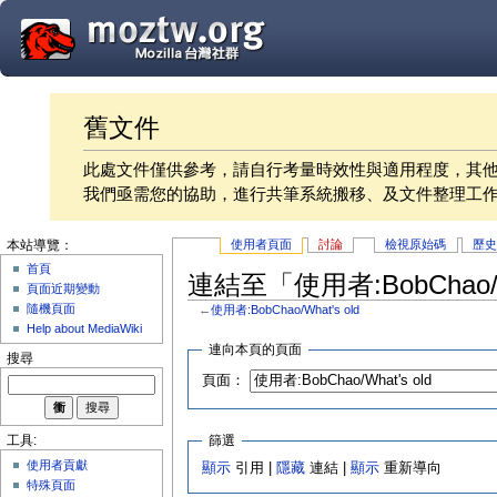
舊文件
此處文件僅供參考，請自行考量時效性與適用程度，其
我們亟需您的協助，進行共筆系統搬移、及文件整理工
使用者頁面
討論
檢視原始碼
歷
本站導覽：
首頁
連結至「使用者:BobChao/W
頁面近期變動
隨機頁面
←
使用者:BobChao/What's old
Help about MediaWiki
連向本頁的頁面
搜尋
頁面：
篩選
工具:
使用者貢獻
顯示
引用 |
隱藏
連結 |
顯示
重新導向
特殊頁面