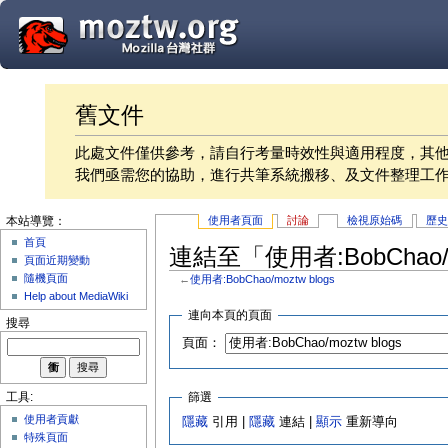
舊文件
此處文件僅供參考，請自行考量時效性與適用程度，其
我們亟需您的協助，進行共筆系統搬移、及文件整理工
使用者頁面
討論
檢視原始碼
歷
本站導覽：
首頁
連結至「使用者:BobChao/m
頁面近期變動
隨機頁面
←
使用者:BobChao/moztw blogs
Help about MediaWiki
連向本頁的頁面
搜尋
頁面：
篩選
工具:
使用者貢獻
隱藏
引用 |
隱藏
連結 |
顯示
重新導向
特殊頁面