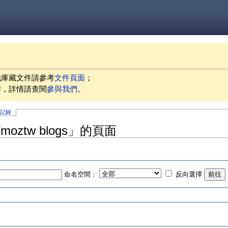
他庫藏文件請參考
文件頁面
；
作，詳情請查閱
參與我們
。
史記錄
oztw blogs」的頁面
命名空間：
反向選擇