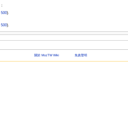
：
|
500
).
|
500
).
關於 MozTW Wiki
免責聲明