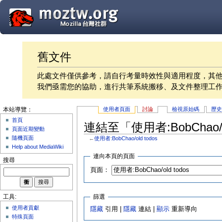
舊文件
此處文件僅供參考，請自行考量時效性與適用程度，其
我們亟需您的協助，進行共筆系統搬移、及文件整理工
使用者頁面
討論
檢視原始碼
歷
本站導覽：
首頁
連結至「使用者:BobChao/o
頁面近期變動
隨機頁面
←
使用者:BobChao/old todos
Help about MediaWiki
連向本頁的頁面
搜尋
頁面：
篩選
工具:
使用者貢獻
隱藏
引用 |
隱藏
連結 |
顯示
重新導向
特殊頁面