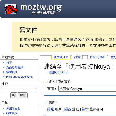
舊文件
此處文件僅供參考，請自行考量時效性與適用程度，其
我們亟需您的協助，進行共筆系統搬移、及文件整理工
使用者頁面
討論
檢視原始碼
歷
本站導覽：
首頁
連結至「使用者:Chkuya
頁面近期變動
隨機頁面
←
使用者:Chkuya
Help about MediaWiki
連向本頁的頁面
搜尋
頁面：
篩選
工具:
使用者貢獻
隱藏
引用 |
隱藏
連結 |
顯示
重新導向
特殊頁面