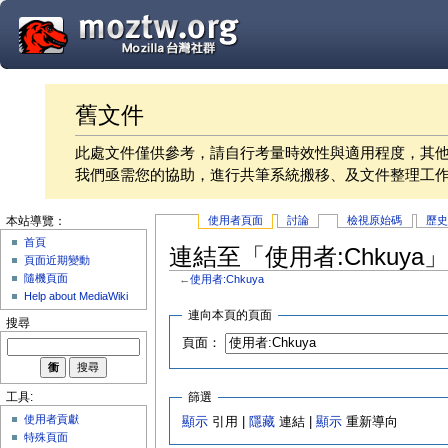
舊文件
此處文件僅供參考，請自行考量時效性與適用程度，其
我們亟需您的協助，進行共筆系統搬移、及文件整理工
使用者頁面
討論
檢視原始碼
歷
本站導覽：
首頁
連結至「使用者:Chkuya
頁面近期變動
隨機頁面
←
使用者:Chkuya
Help about MediaWiki
連向本頁的頁面
搜尋
頁面：
篩選
工具:
使用者貢獻
顯示
引用 |
隱藏
連結 |
顯示
重新導向
特殊頁面