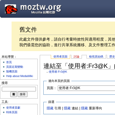
舊文件
此處文件僅供參考，請自行考量時效性與適用程度，其
我們亟需您的協助，進行共筆系統搬移、及文件整理工
使用者頁面
討論
檢視原始碼
歷
本站導覽：
首頁
連結至「使用者:Fr3@K
頁面近期變動
隨機頁面
←
使用者:Fr3@K
Help about MediaWiki
連向本頁的頁面
搜尋
頁面：
篩選
工具:
使用者貢獻
隱藏
引用 |
隱藏
連結 |
隱藏
重新導向
特殊頁面