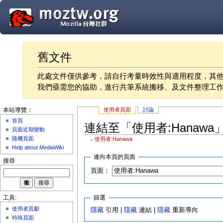
舊文件
此處文件僅供參考，請自行考量時效性與適用程度，其
我們亟需您的協助，進行共筆系統搬移、及文件整理工
使用者頁面
討論
本站導覽：
首頁
連結至「使用者:Hanawa
頁面近期變動
隨機頁面
←
使用者:Hanawa
Help about MediaWiki
連向本頁的頁面
搜尋
頁面：
篩選
工具:
使用者貢獻
隱藏
引用 |
隱藏
連結 |
隱藏
重新導向
特殊頁面