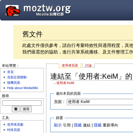
舊文件
此處文件僅供參考，請自行考量時效性與適用程度，其
我們亟需您的協助，進行共筆系統搬移、及文件整理工
使用者頁面
討論
本站導覽：
首頁
連結至「使用者:KeiM」
頁面近期變動
隨機頁面
←
使用者:KeiM
Help about MediaWiki
連向本頁的頁面
搜尋
頁面：
篩選
工具:
使用者貢獻
顯示
引用 |
隱藏
連結 |
隱藏
重新導向
特殊頁面