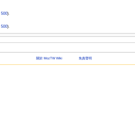
|
500
).
|
500
).
關於 MozTW Wiki
免責聲明