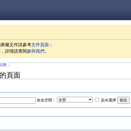
他庫藏文件請參考
文件頁面
；
作，詳情請查閱
參與我們
。
史記錄
」的頁面
命名空間：
反向選擇