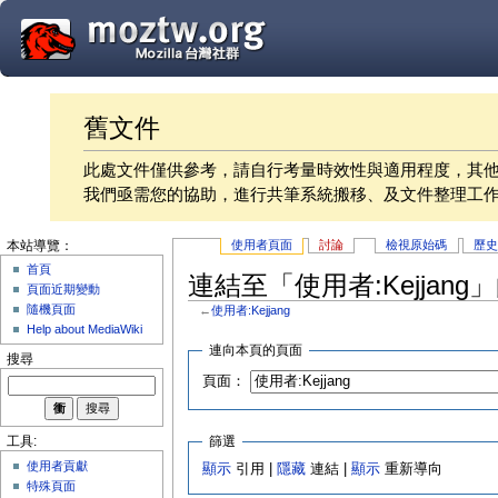
舊文件
此處文件僅供參考，請自行考量時效性與適用程度，其
我們亟需您的協助，進行共筆系統搬移、及文件整理工
使用者頁面
討論
檢視原始碼
歷
本站導覽：
首頁
連結至「使用者:Kejjang
頁面近期變動
隨機頁面
←
使用者:Kejjang
Help about MediaWiki
連向本頁的頁面
搜尋
頁面：
篩選
工具:
使用者貢獻
顯示
引用 |
隱藏
連結 |
顯示
重新導向
特殊頁面