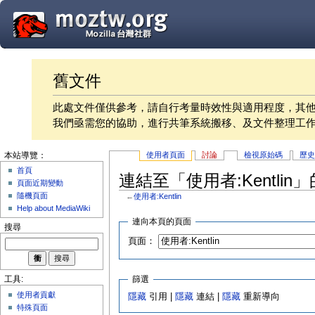
舊文件
此處文件僅供參考，請自行考量時效性與適用程度，其
我們亟需您的協助，進行共筆系統搬移、及文件整理工
使用者頁面
討論
檢視原始碼
歷
本站導覽：
首頁
連結至「使用者:Kentlin
頁面近期變動
隨機頁面
←
使用者:Kentlin
Help about MediaWiki
連向本頁的頁面
搜尋
頁面：
篩選
工具:
使用者貢獻
隱藏
引用 |
隱藏
連結 |
隱藏
重新導向
特殊頁面