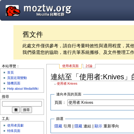
舊文件
此處文件僅供參考，請自行考量時效性與適用程度，其
我們亟需您的協助，進行共筆系統搬移、及文件整理工
使用者頁面
討論
本站導覽：
首頁
連結至「使用者:Knives
頁面近期變動
隨機頁面
←
使用者:Knives
Help about MediaWiki
連向本頁的頁面
搜尋
頁面：
篩選
工具:
使用者貢獻
隱藏
引用 |
隱藏
連結 |
顯示
重新導向
特殊頁面