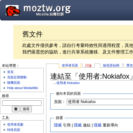
舊文件
此處文件僅供參考，請自行考量時效性與適用程度，其
我們亟需您的協助，進行共筆系統搬移、及文件整理工
使用者頁面
討論
檢視原始碼
歷
本站導覽：
首頁
連結至「使用者:Nokiafo
頁面近期變動
隨機頁面
←
使用者:Nokiafox
Help about MediaWiki
連向本頁的頁面
搜尋
頁面：
篩選
工具:
使用者貢獻
隱藏
引用 |
隱藏
連結 |
隱藏
重新導向
特殊頁面