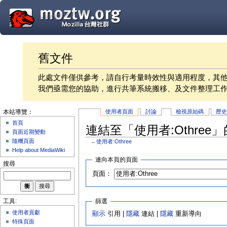
舊文件
此處文件僅供參考，請自行考量時效性與適用程度，其
我們亟需您的協助，進行共筆系統搬移、及文件整理工
使用者頁面
討論
檢視原始碼
歷
本站導覽：
首頁
連結至「使用者:Othree
頁面近期變動
隨機頁面
←
使用者:Othree
Help about MediaWiki
連向本頁的頁面
搜尋
頁面：
篩選
工具:
使用者貢獻
顯示
引用 |
隱藏
連結 |
隱藏
重新導向
特殊頁面