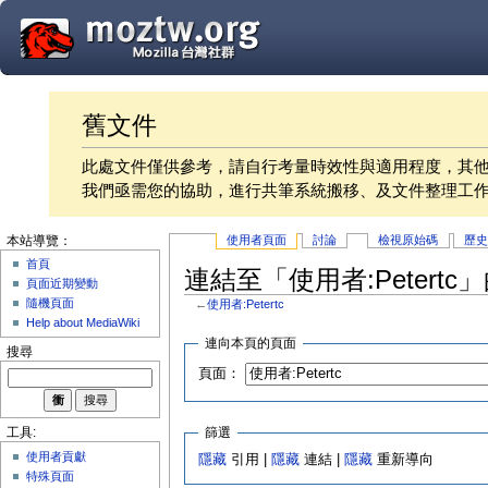
舊文件
此處文件僅供參考，請自行考量時效性與適用程度，其
我們亟需您的協助，進行共筆系統搬移、及文件整理工
使用者頁面
討論
檢視原始碼
歷
本站導覽：
首頁
連結至「使用者:Petertc
頁面近期變動
隨機頁面
←
使用者:Petertc
Help about MediaWiki
連向本頁的頁面
搜尋
頁面：
篩選
工具:
使用者貢獻
隱藏
引用 |
隱藏
連結 |
隱藏
重新導向
特殊頁面