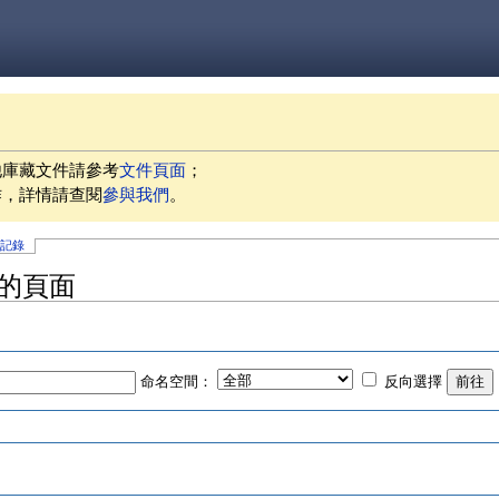
他庫藏文件請參考
文件頁面
；
作，詳情請查閱
參與我們
。
史記錄
」的頁面
命名空間：
反向選擇