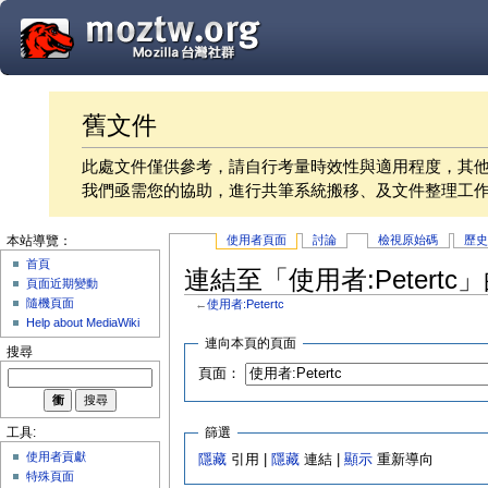
舊文件
此處文件僅供參考，請自行考量時效性與適用程度，其
我們亟需您的協助，進行共筆系統搬移、及文件整理工
使用者頁面
討論
檢視原始碼
歷
本站導覽：
首頁
連結至「使用者:Petertc
頁面近期變動
隨機頁面
←
使用者:Petertc
Help about MediaWiki
連向本頁的頁面
搜尋
頁面：
篩選
工具:
使用者貢獻
隱藏
引用 |
隱藏
連結 |
顯示
重新導向
特殊頁面