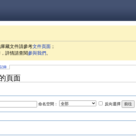
他庫藏文件請參考
文件頁面
；
作，詳情請查閱
參與我們
。
史記錄
」的頁面
命名空間：
反向選擇