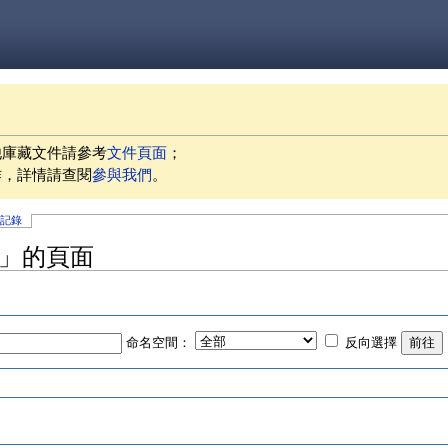
他庫藏文件請參考
文件頁面
；
作，詳情請查閱
參與我們
。
史記錄
me」的頁面
命名空間：
反向選擇