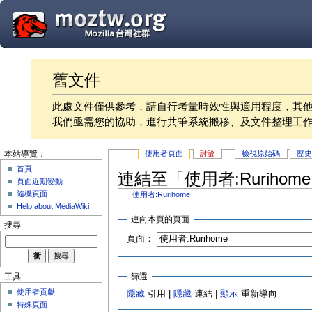
舊文件
此處文件僅供參考，請自行考量時效性與適用程度，其
我們亟需您的協助，進行共筆系統搬移、及文件整理工
使用者頁面
討論
檢視原始碼
歷
本站導覽：
首頁
連結至「使用者:Ruriho
頁面近期變動
隨機頁面
←
使用者:Rurihome
Help about MediaWiki
連向本頁的頁面
搜尋
頁面：
篩選
工具:
使用者貢獻
隱藏
引用 |
隱藏
連結 |
顯示
重新導向
特殊頁面