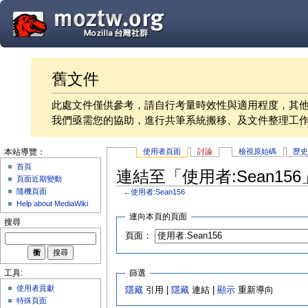
舊文件
此處文件僅供參考，請自行考量時效性與適用程度，其
我們亟需您的協助，進行共筆系統搬移、及文件整理工
使用者頁面
討論
檢視原始碼
歷
本站導覽：
首頁
連結至「使用者:Sean15
頁面近期變動
隨機頁面
←
使用者:Sean156
Help about MediaWiki
連向本頁的頁面
搜尋
頁面：
篩選
工具:
使用者貢獻
隱藏
引用 |
隱藏
連結 |
顯示
重新導向
特殊頁面