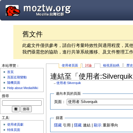
舊文件
此處文件僅供參考，請自行考量時效性與適用程度，其
我們亟需您的協助，進行共筆系統搬移、及文件整理工
使用者頁面
討論
檢視原始碼
歷
本站導覽：
首頁
連結至「使用者:Silverqu
頁面近期變動
隨機頁面
←
使用者:Silverquik
Help about MediaWiki
連向本頁的頁面
搜尋
頁面：
篩選
工具:
使用者貢獻
隱藏
引用 |
隱藏
連結 |
顯示
重新導向
特殊頁面