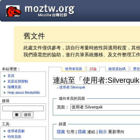
舊文件
此處文件僅供參考，請自行考量時效性與適用程度，其
我們亟需您的協助，進行共筆系統搬移、及文件整理工
使用者頁面
討論
檢視原始碼
歷
本站導覽：
首頁
連結至「使用者:Silverqu
頁面近期變動
隨機頁面
←
使用者:Silverquik
Help about MediaWiki
連向本頁的頁面
搜尋
頁面：
篩選
工具:
使用者貢獻
隱藏
引用 |
隱藏
連結 |
顯示
重新導向
特殊頁面