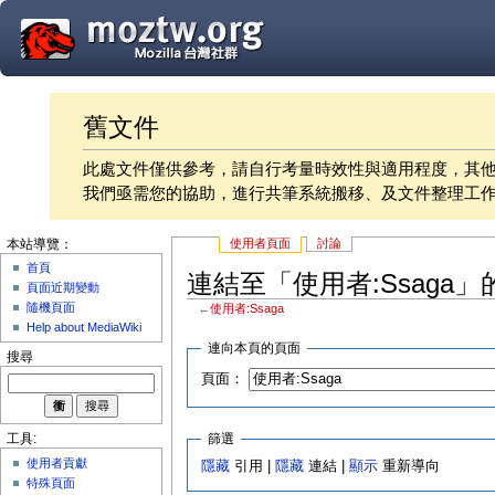
舊文件
此處文件僅供參考，請自行考量時效性與適用程度，其
我們亟需您的協助，進行共筆系統搬移、及文件整理工
使用者頁面
討論
本站導覽：
首頁
連結至「使用者:Ssaga」
頁面近期變動
隨機頁面
←
使用者:Ssaga
Help about MediaWiki
連向本頁的頁面
搜尋
頁面：
篩選
工具:
使用者貢獻
隱藏
引用 |
隱藏
連結 |
顯示
重新導向
特殊頁面