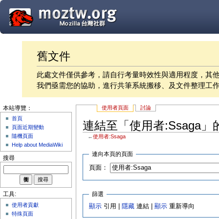
舊文件
此處文件僅供參考，請自行考量時效性與適用程度，其
我們亟需您的協助，進行共筆系統搬移、及文件整理工
使用者頁面
討論
本站導覽：
首頁
連結至「使用者:Ssaga」
頁面近期變動
隨機頁面
←
使用者:Ssaga
Help about MediaWiki
連向本頁的頁面
搜尋
頁面：
篩選
工具:
使用者貢獻
顯示
引用 |
隱藏
連結 |
顯示
重新導向
特殊頁面