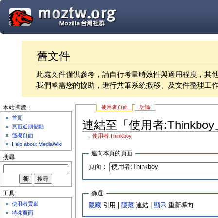
舊文件
此處文件僅供參考，請自行考量時效性與適用程度，其
我們亟需您的協助，進行共筆系統搬移、及文件整理工
使用者頁面
討論
本站導覽：
首頁
連結至「使用者:Thinkbo
頁面近期變動
隨機頁面
←
使用者:Thinkboy
Help about MediaWiki
連向本頁的頁面
搜尋
頁面：
篩選
工具:
使用者貢獻
隱藏
引用 |
隱藏
連結 |
顯示
重新導向
特殊頁面