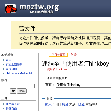
舊文件
此處文件僅供參考，請自行考量時效性與適用程度，其
我們亟需您的協助，進行共筆系統搬移、及文件整理工
使用者頁面
討論
本站導覽：
首頁
連結至「使用者:Thinkbo
頁面近期變動
隨機頁面
←
使用者:Thinkboy
Help about MediaWiki
連向本頁的頁面
搜尋
頁面：
篩選
工具:
使用者貢獻
顯示
引用 |
隱藏
連結 |
隱藏
重新導向
特殊頁面