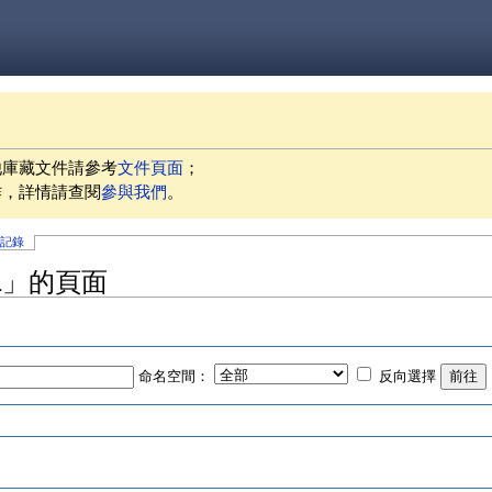
他庫藏文件請參考
文件頁面
；
作，詳情請查閱
參與我們
。
史記錄
11」的頁面
命名空間：
反向選擇