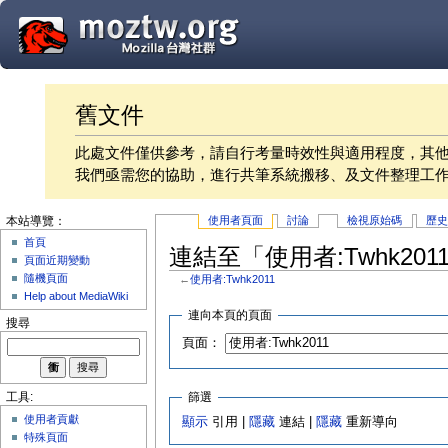
舊文件
此處文件僅供參考，請自行考量時效性與適用程度，其
我們亟需您的協助，進行共筆系統搬移、及文件整理工
使用者頁面
討論
檢視原始碼
歷
本站導覽：
首頁
連結至「使用者:Twhk20
頁面近期變動
隨機頁面
←
使用者:Twhk2011
Help about MediaWiki
連向本頁的頁面
搜尋
頁面：
篩選
工具:
使用者貢獻
顯示
引用 |
隱藏
連結 |
隱藏
重新導向
特殊頁面