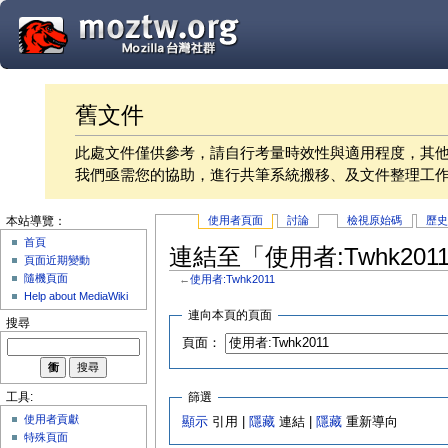
舊文件
此處文件僅供參考，請自行考量時效性與適用程度，其
我們亟需您的協助，進行共筆系統搬移、及文件整理工
使用者頁面
討論
檢視原始碼
歷
本站導覽：
首頁
連結至「使用者:Twhk20
頁面近期變動
隨機頁面
←
使用者:Twhk2011
Help about MediaWiki
連向本頁的頁面
搜尋
頁面：
篩選
工具:
使用者貢獻
顯示
引用 |
隱藏
連結 |
隱藏
重新導向
特殊頁面