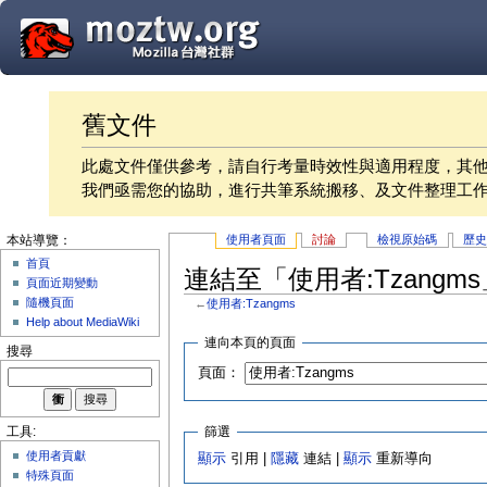
舊文件
此處文件僅供參考，請自行考量時效性與適用程度，其
我們亟需您的協助，進行共筆系統搬移、及文件整理工
使用者頁面
討論
檢視原始碼
歷
本站導覽：
首頁
連結至「使用者:Tzangm
頁面近期變動
隨機頁面
←
使用者:Tzangms
Help about MediaWiki
連向本頁的頁面
搜尋
頁面：
篩選
工具:
使用者貢獻
顯示
引用 |
隱藏
連結 |
顯示
重新導向
特殊頁面