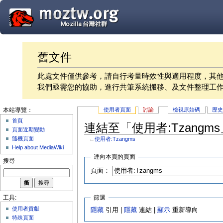
舊文件
此處文件僅供參考，請自行考量時效性與適用程度，其
我們亟需您的協助，進行共筆系統搬移、及文件整理工
使用者頁面
討論
檢視原始碼
歷
本站導覽：
首頁
連結至「使用者:Tzangm
頁面近期變動
隨機頁面
←
使用者:Tzangms
Help about MediaWiki
連向本頁的頁面
搜尋
頁面：
篩選
工具:
使用者貢獻
隱藏
引用 |
隱藏
連結 |
顯示
重新導向
特殊頁面