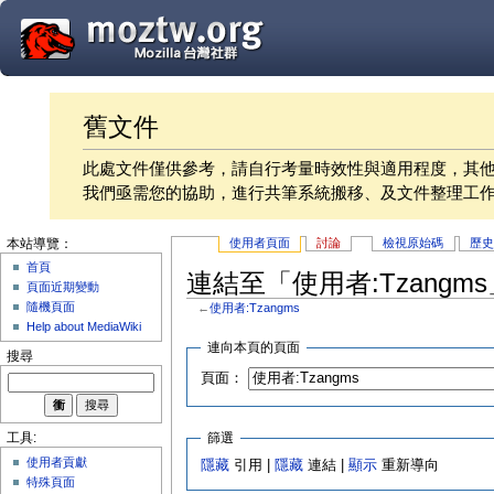
舊文件
此處文件僅供參考，請自行考量時效性與適用程度，其
我們亟需您的協助，進行共筆系統搬移、及文件整理工
使用者頁面
討論
檢視原始碼
歷
本站導覽：
首頁
連結至「使用者:Tzangm
頁面近期變動
隨機頁面
←
使用者:Tzangms
Help about MediaWiki
連向本頁的頁面
搜尋
頁面：
篩選
工具:
使用者貢獻
隱藏
引用 |
隱藏
連結 |
顯示
重新導向
特殊頁面