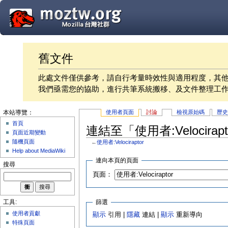
舊文件
此處文件僅供參考，請自行考量時效性與適用程度，其
我們亟需您的協助，進行共筆系統搬移、及文件整理工
使用者頁面
討論
檢視原始碼
歷
本站導覽：
首頁
連結至「使用者:Velocira
頁面近期變動
隨機頁面
←
使用者:Velociraptor
Help about MediaWiki
連向本頁的頁面
搜尋
頁面：
篩選
工具:
使用者貢獻
顯示
引用 |
隱藏
連結 |
顯示
重新導向
特殊頁面