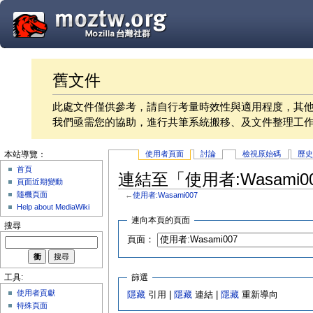
舊文件
此處文件僅供參考，請自行考量時效性與適用程度，其
我們亟需您的協助，進行共筆系統搬移、及文件整理工
使用者頁面
討論
檢視原始碼
歷
本站導覽：
首頁
連結至「使用者:Wasami
頁面近期變動
隨機頁面
←
使用者:Wasami007
Help about MediaWiki
連向本頁的頁面
搜尋
頁面：
篩選
工具:
使用者貢獻
隱藏
引用 |
隱藏
連結 |
隱藏
重新導向
特殊頁面